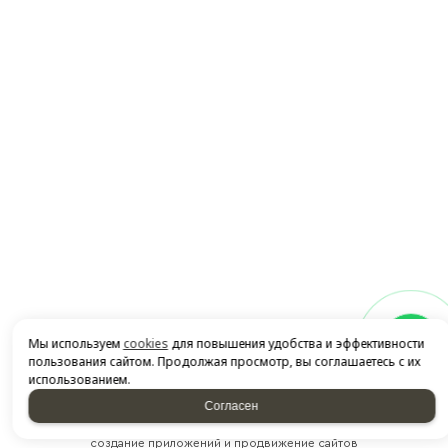
2026 © “Автосервис АВТОКрафтер”
Мы используем
cookies
для повышения удобства и эффективности
Политика конфиденциальности
|
Карта сайта
пользования сайтом. Продолжая просмотр, вы соглашаетесь с их
использованием.
Согласен
создание приложений
и
продвижение сайтов