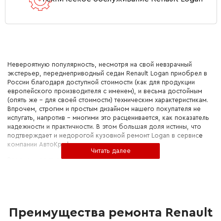
Невероятную популярность, несмотря на свой невзрачный
экстерьер, переднеприводный седан Renault Logan приобрел в
России благодаря доступной стоимости (как для продукции
европейского производителя с именем), и весьма достойным
(опять же – для своей стоимости) техническим характеристикам.
Впрочем, строгим и простым дизайном нашего покупателя не
испугать, напротив – многими это расценивается, как показатель
надежности и практичности. В этом большая доля истины, что
подтверждает и недорогой кузовной ремонт Logan в сервисе
компании АвтоКрафтер.
Впрочем, доступные цены на услуги – одно из наших
преимуществ, равно как и высокое качество ремонта
бензиновых двигателей Логан:
4-литрового 75-сильного;
6-литрового на 84 лошадиных силы;
Преимущества ремонта Renault