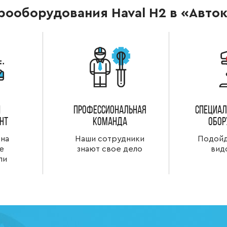
рооборудования Haval H2 в «Авто
й
Профессиональная
специал
нт
команда
обор
 на
Наши сотрудники
Подойд
е
знают свое дело
вид
ли