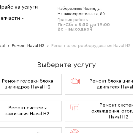
Прайс на услуги
Набережные Челны, ул.
Машиностроительная, 80
запчасти
Пн-Сб: с 8:30 до 19:00
Вс - выходной
val
Ремонт Haval H2
Ремонт электрооборудования Haval H2
Выберите услугу
Ремонт головки блока
Ремонт блока цил
цилиндров Haval H2
двигателя Hava
Ремонт систе
Ремонт системы
охлаждения, отоп
зажигания Haval H2
Haval H2