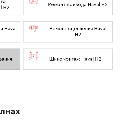
ого
Ремонт привода Haval H2
l H2
и Haval
Ремонт сцепления Haval
H2
Шиномонтаж Haval H2
вания
елнах