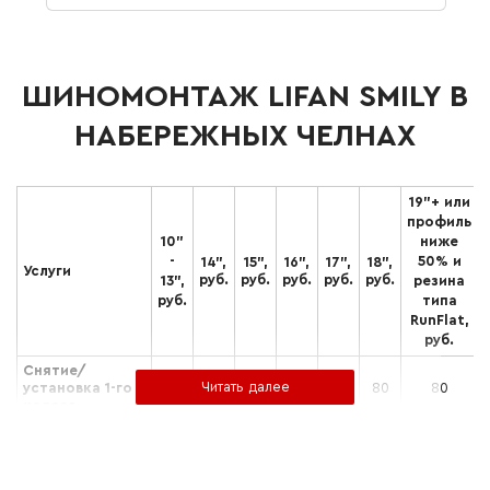
ШИНОМОНТАЖ LIFAN SMILY В
НАБЕРЕЖНЫХ ЧЕЛНАХ
19"+ или
профиль
10"
ниже
-
50% и
14",
15",
16",
17",
18",
Услуги
руб.
руб.
руб.
руб.
руб.
13",
резина
руб.
типа
RunFlat,
руб.
Снятие/
установка 1-го
50
60
70
70
80
80
80
колеса
Демонтаж
покрышки с
50
60
65
75
80
90
100
диска 1-го
колеса